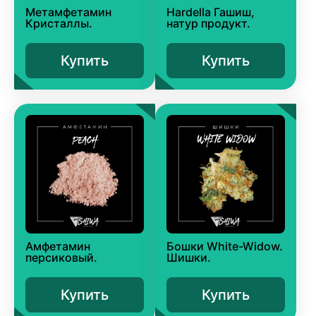
Метамфетамин
Hardella Гашиш,
Кристаллы.
натур продукт.
Купить
Купить
Амфетамин
Бошки White-Widow.
персиковый.
Шишки.
Купить
Купить