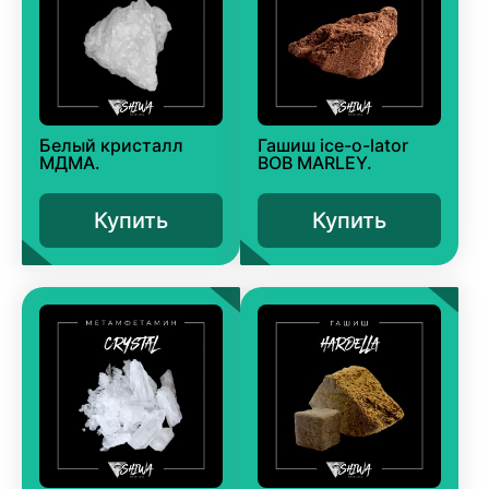
Белый кристалл
Гашиш ice-o-lator
МДМА.
BOB MARLEY.
Купить
Купить