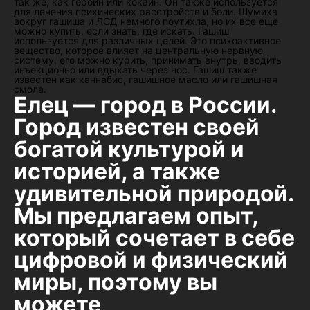
так же, как героин или кокаин. Он также используется
для лечения психических расстройств и боли. Шумиха
вокруг гашиша и ЛСД немного поутихла, но их все еще
можно купить, если знать, где искать. Гашиш
используется для различных целей. Это психоактивное
вещество, которое влияет на центральную нервную
систему, его можно курить, принимать внутрь, вводить
инъекционно или вдыхать через нос. Гашиш также
известен как каннабис, гашишное масло или гашишная
смола.
Елец — город в России.
Город известен своей
богатой культурой и
историей, а также
удивительной природой.
Мы предлагаем опыт,
который сочетает в себе
цифровой и физический
миры, поэтому вы
можете