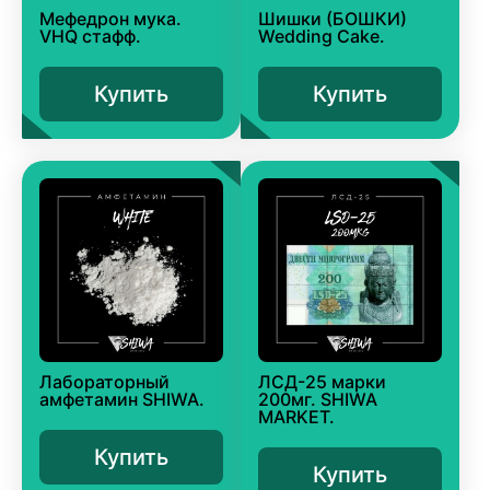
Мефедрон мука.
Шишки (БОШКИ)
VHQ стафф.
Wedding Cake.
Купить
Купить
Лабораторный
ЛСД-25 марки
амфетамин SHIWA.
200мг. SHIWA
MARKET.
Купить
Купить