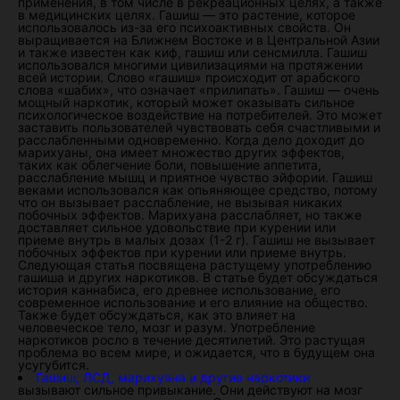
применения, в том числе в рекреационных целях, а также
в медицинских целях. Гашиш — это растение, которое
использовалось из-за его психоактивных свойств. Он
выращивается на Ближнем Востоке и в Центральной Азии
и также известен как киф, гашиш или сенсмилла. Гашиш
использовался многими цивилизациями на протяжении
всей истории. Слово «гашиш» происходит от арабского
слова «шабих», что означает «прилипать». Гашиш — очень
мощный наркотик, который может оказывать сильное
психологическое воздействие на потребителей. Это может
заставить пользователей чувствовать себя счастливыми и
расслабленными одновременно. Когда дело доходит до
марихуаны, она имеет множество других эффектов,
таких как облегчение боли, повышение аппетита,
расслабление мышц и приятное чувство эйфории. Гашиш
веками использовался как опьяняющее средство, потому
что он вызывает расслабление, не вызывая никаких
побочных эффектов. Марихуана расслабляет, но также
доставляет сильное удовольствие при курении или
приеме внутрь в малых дозах (1-2 г). Гашиш не вызывает
побочных эффектов при курении или приеме внутрь.
Следующая статья посвящена растущему употреблению
гашиша и других наркотиков. В статье будет обсуждаться
история каннабиса, его древнее использование, его
современное использование и его влияние на общество.
Также будет обсуждаться, как это влияет на
человеческое тело, мозг и разум. Употребление
наркотиков росло в течение десятилетий. Это растущая
проблема во всем мире, и ожидается, что в будущем она
усугубится.
Гашиш, ЛСД, марихуана и другие наркотики
вызывают сильное привыкание. Они действуют на мозг