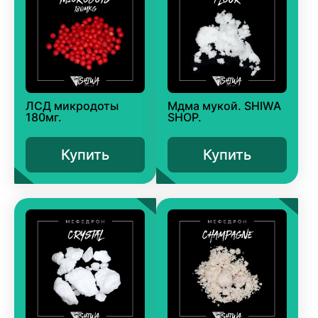
ЛСД микродоты
Мдма мукой. SHIWA
180мг.
SHOP.
Купить
Купить