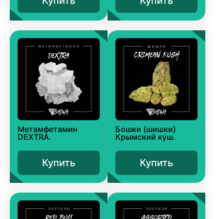
Купить
Купить
Метамфетамин
Бошки (шишки)
DEXTRA.
Крымский куш.
Купить
Купить