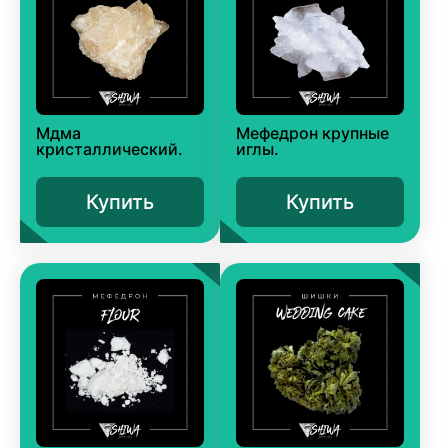
Мдма
Мефедрон крупные
кристаллический.
иглы.
Купить
Купить