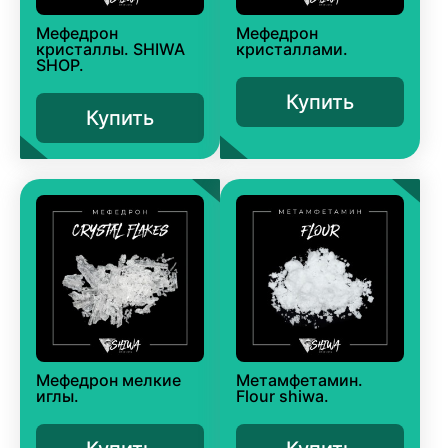
Мефедрон
Мефедрон
кристаллы. SHIWA
кристаллами.
SHOP.
Купить
Купить
Мефедрон мелкие
Метамфетамин.
иглы.
Flour shiwa.