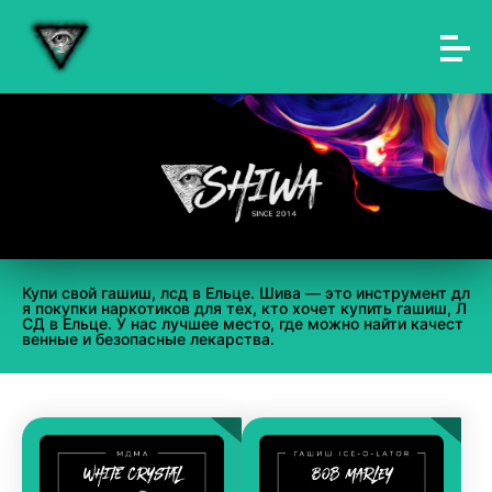
Купи свой гашиш, лсд в Ельце. Шива — это инструмент дл
я покупки наркотиков для тех, кто хочет купить гашиш, Л
СД в Ельце. У нас лучшее место, где можно найти качест
венные и безопасные лекарства.