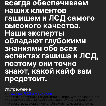
всегда обеспечиваем
наших клиентов
гашишем и ЛСД самого
высокого качества.
Наши эксперты
обладают глубокими
знаниями обо всех
аспектах гашиша и ЛСД,
поэтому они точно
знают, какой кайф вам
предстоит.
Употребление
гашиша, ЛСД и марихуаны
является растущей тенденцией в мире. Это связано с его
психоактивными эффектами и тем, что он не наносит
никакого вреда организму. Он имеет широкий спектр