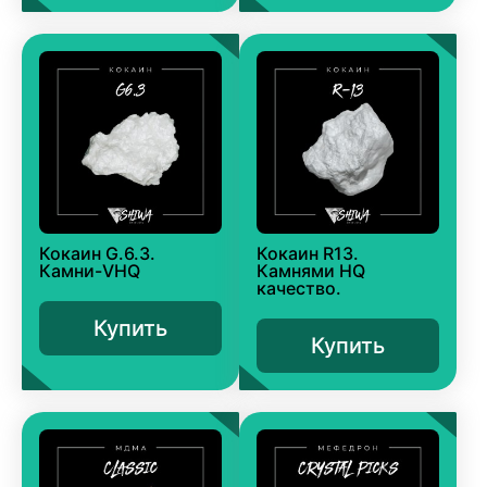
Кокаин G.6.3.
Кокаин R13.
Камни-VHQ
Камнями HQ
качество.
Купить
Купить