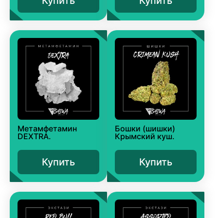
Купить
Купить
Метамфетамин
Бошки (шишки)
DEXTRA.
Крымский куш.
Купить
Купить