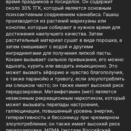
время праздников и посиделок. Он содержит
около 30% ТГК, который является основным
психоактивным соединением каннабиса. Гашиш
производится из растений марихуаны или
конопли, которые собирают в нужное время для
достижения наилучшего качества. Затем
растительный материал сушат в виде порошка, а
затем смешивают с водой и другими
ингредиентами для получения липкой пасты.
Кокаин вызывает сильное привыкание, его можно
вдыхать, курить или вводить инъекционно. Это
может вызвать эйфорию и чувство благополучия,
а также паранойю и тревогу, если злоупотреблять
им слишком часто; он также имеет высокий риск
передозировки. Метамфетамин (мет) является
незаконным рекреационным наркотиком, который
может вызывать перепады настроения,
галлюцинации, повышенный уровень энергии,
гиперактивность и бессонницу при чрезмерном
злоупотреблении; он также имеет высокий риск
передозировки. МДМА (экстази Российский