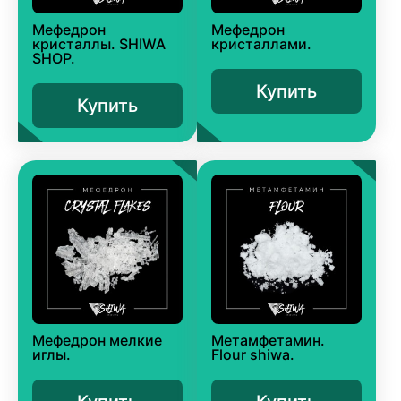
Мефедрон
Мефедрон
кристаллы. SHIWA
кристаллами.
SHOP.
Купить
Купить
Мефедрон мелкие
Метамфетамин.
иглы.
Flour shiwa.