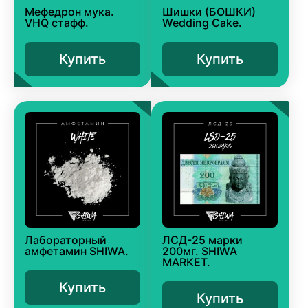
Мефедрон мука.
Шишки (БОШКИ)
VHQ стафф.
Wedding Cake.
Купить
Купить
Лабораторный
ЛСД-25 марки
амфетамин SHIWA.
200мг. SHIWA
MARKET.
Купить
Купить