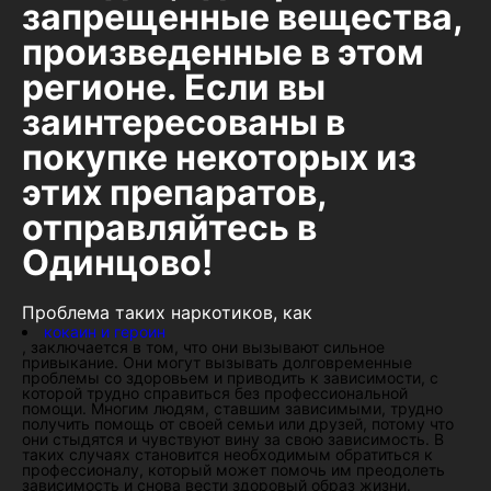
запрещенные вещества,
произведенные в этом
регионе. Если вы
заинтересованы в
покупке некоторых из
этих препаратов,
отправляйтесь в
Одинцово!
Проблема таких наркотиков, как
кокаин и героин
, заключается в том, что они вызывают сильное
привыкание. Они могут вызывать долговременные
проблемы со здоровьем и приводить к зависимости, с
которой трудно справиться без профессиональной
помощи. Многим людям, ставшим зависимыми, трудно
получить помощь от своей семьи или друзей, потому что
они стыдятся и чувствуют вину за свою зависимость. В
таких случаях становится необходимым обратиться к
профессионалу, который может помочь им преодолеть
зависимость и снова вести здоровый образ жизни.