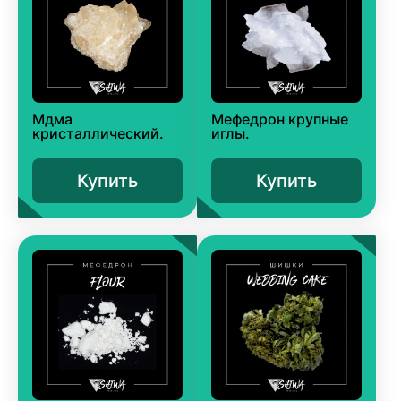
Мдма
Мефедрон крупные
кристаллический.
иглы.
Купить
Купить