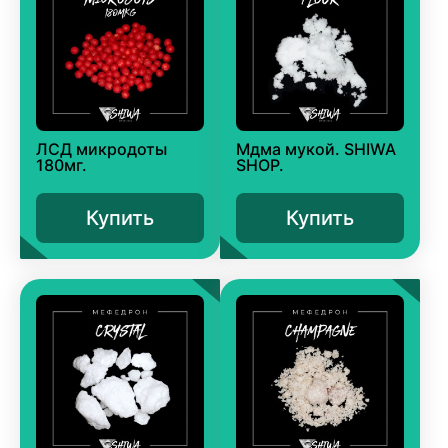
ЛСД микродоты
Мдма мукой. SHIWA
180мг.
SHOP.
Купить
Купить