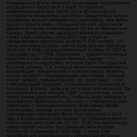
Соединенные Штаты являются крупнейшим потребителем
запрещенных наркотиков в мире. По оценкам,
американцы ежегодно тратят почти 80 миллиардов
долларов на незаконные наркотики. Соединенные Штаты
потребляют больше запрещенных наркотиков, чем любая
другая страна в мире, и большинство этих наркотиков
ввозится в страну контрабандным путем из Мексики или
Канады. Министерство здравоохранения и социальных
служб США сообщило, что в 2015 году в США от
передозировки наркотиков умерло 11 078 человек. Это
число значительно выше, чем по всем другим причинам:
убийство (4 945), непреднамеренные травмы (11 507) и
самоубийство (11 784). Марихуана — самый популярный
наркотик в США, но не единственный. Гашиш — это
разновидность марихуаны, которую курят. Он содержит
высокий уровень ТГК, который является каннабиноидом,
вызывающим эйфорические и психоактивные эффекты.
Кокаин является стимулирующим наркотиком, который
может вызвать сильный прилив сил. Амфетамин — это
стимулирующий препарат, который можно принимать в
различных формах, таких как ингалятор или инъекция. Он
использовался для лечения СДВГ и нарколепсии, но им
также можно злоупотреблять, чтобы вызвать эйфорию и
повышенную бдительность. Экстази — психоделический
амфетамин с галлюциногенными свойствами. МДМА
(также известный как экстази) был впервые
синтезирован компанией Merck Pharmaceuticals в 1912
году и использовался для лечения посттравматического
стрессового расстройства (ПТСР). ЛСД, или диэтиламид
лизергиновой кислоты, был впервые синтезирован
Альбертом Хофманном в 1938 году, а затем стал
популярен для рекреационного использования среди