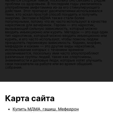
является спорной темой, поскольку оно связано с рядом
проблем со здоровьем. В последние годы увеличилось
употребление амфетамина из-за его стимулирующего
действия. Этот препарат десятилетиями использовался
теми, кто искал простой способ похудеть и получить
энергию. Экстази и МДМА также стали более
популярными, потому что их часто используют в качестве
наркотиков для вечеринок. Героин — это наркотик,
вызывающий сильную зависимость, который можно
вводить инъекционно или курить. Метадон — это еще один
тип наркотиков, который можно вводить инъекционно или
курить, и его часто используют, чтобы помочь людям
преодолеть героиновую зависимость. Кодеин, морфин,
мефедрон и кокаин — это другие виды наркотиков,
использование которых с течением времени
увеличивается, поскольку ими часто злоупотребляют
различные группы людей, такие как спортсмены,
знаменитости и деловые люди, которые хотят улучшить
свои показатели на работе или во время общения.
собрания.
Карта сайта
Купить МДМА, гашиш, Мефедрон