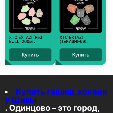
XTC EXTAZI (Red
XTC EXTAZI
BULL) 200мг.
(TEKASHI-69).
Купить
Купить
Купить гашиш, кокаин
у Шивы
. Одинцово – это город,