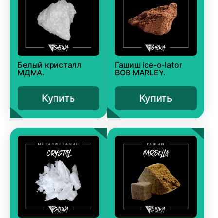
Белый кристалл
Гашиш ice-o-lator
МДМА.
BOB MARLEY.
Купить
Купить