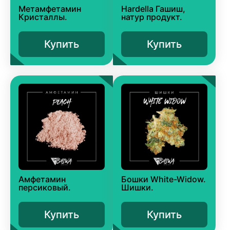
Метамфетамин
Hardella Гашиш,
Кристаллы.
натур продукт.
Купить
Купить
Амфетамин
Бошки White-Widow.
персиковый.
Шишки.
Купить
Купить