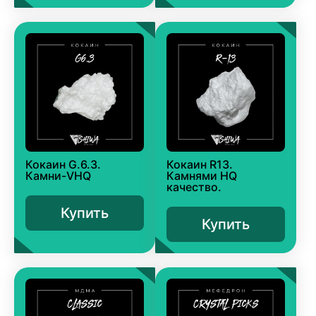
Кокаин G.6.3.
Кокаин R13.
Камни-VHQ
Камнями HQ
качество.
Купить
Купить