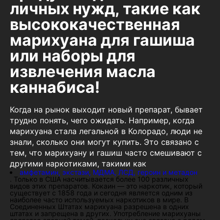
личных нужд, такие как
высококачественная
марихуана для гашиша
или наборы для
извлечения масла
каннабиса!
Когда на рынок выходит новый препарат, бывает
трудно понять, чего ожидать. Например, когда
марихуана стала легальной в Колорадо, люди не
знали, сколько они могут купить. Это связано с
тем, что марихуану и гашиш часто смешивают с
другими наркотиками, такими как
амфетамин, экстази, МДМА, ЛСД, героин и метадон
. Только в США насчитывается более 100 различных
видов этих препаратов. Кокаин — это наркотик, который
существует с 1858 года и сегодня является одним из
наиболее часто используемых наркотиков в мире. В
Соединенных Штатах марихуана разрешена в одних
штатах и запрещена в других. Употребление марихуаны