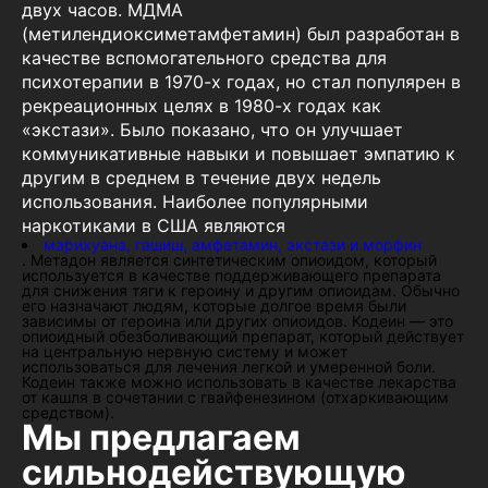
двух часов. МДМА
(метилендиоксиметамфетамин) был разработан в
качестве вспомогательного средства для
психотерапии в 1970-х годах, но стал популярен в
рекреационных целях в 1980-х годах как
«экстази». Было показано, что он улучшает
коммуникативные навыки и повышает эмпатию к
другим в среднем в течение двух недель
использования. Наиболее популярными
наркотиками в США являются
марихуана, гашиш, амфетамин, экстази и морфин
. Метадон является синтетическим опиоидом, который
используется в качестве поддерживающего препарата
для снижения тяги к героину и другим опиоидам. Обычно
его назначают людям, которые долгое время были
зависимы от героина или других опиоидов. Кодеин — это
опиоидный обезболивающий препарат, который действует
на центральную нервную систему и может
использоваться для лечения легкой и умеренной боли.
Кодеин также можно использовать в качестве лекарства
от кашля в сочетании с гвайфенезином (отхаркивающим
средством).
Мы предлагаем
сильнодействующую