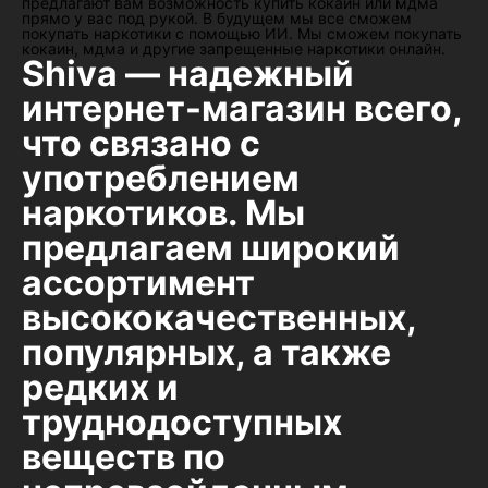
предлагают вам возможность купить кокаин или мдма
прямо у вас под рукой. В будущем мы все сможем
покупать наркотики с помощью ИИ. Мы сможем покупать
кокаин, мдма и другие запрещенные наркотики онлайн.
Shiva — надежный
интернет-магазин всего,
что связано с
употреблением
наркотиков. Мы
предлагаем широкий
ассортимент
высококачественных,
популярных, а также
редких и
труднодоступных
веществ по