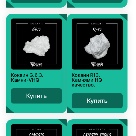
Кокаин G.6.3.
Кокаин R13.
Камни-VHQ
Камнями HQ
качество.
Купить
Купить