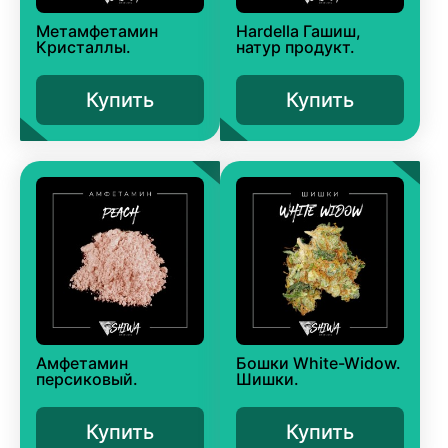
Метамфетамин
Hardella Гашиш,
Кристаллы.
натур продукт.
Купить
Купить
Амфетамин
Бошки White-Widow.
персиковый.
Шишки.
Купить
Купить