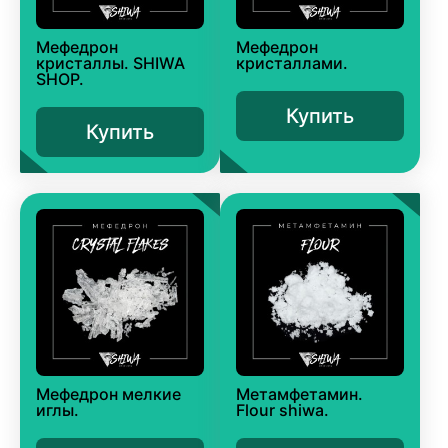
Мефедрон
Мефедрон
кристаллы. SHIWA
кристаллами.
SHOP.
Купить
Купить
Мефедрон мелкие
Метамфетамин.
иглы.
Flour shiwa.