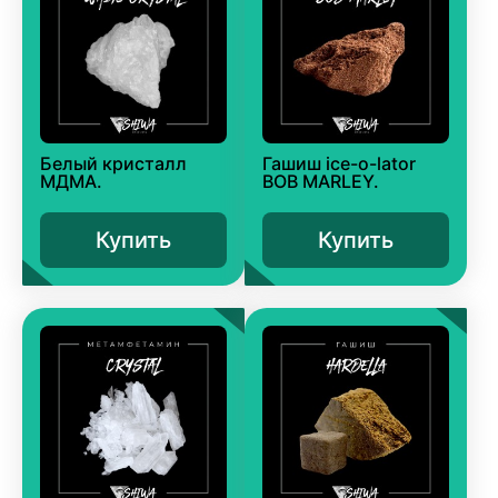
Белый кристалл
Гашиш ice-o-lator
МДМА.
BOB MARLEY.
Купить
Купить