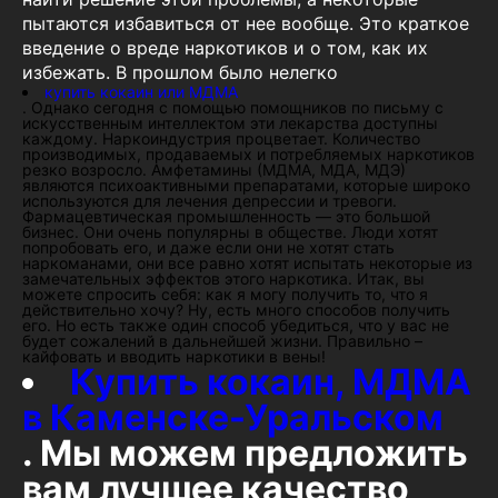
пытаются избавиться от нее вообще. Это краткое
введение о вреде наркотиков и о том, как их
избежать. В прошлом было нелегко
купить кокаин или МДМА
. Однако сегодня с помощью помощников по письму с
искусственным интеллектом эти лекарства доступны
каждому. Наркоиндустрия процветает. Количество
производимых, продаваемых и потребляемых наркотиков
резко возросло. Амфетамины (МДМА, МДА, МДЭ)
являются психоактивными препаратами, которые широко
используются для лечения депрессии и тревоги.
Фармацевтическая промышленность — это большой
бизнес. Они очень популярны в обществе. Люди хотят
попробовать его, и даже если они не хотят стать
наркоманами, они все равно хотят испытать некоторые из
замечательных эффектов этого наркотика. Итак, вы
можете спросить себя: как я могу получить то, что я
действительно хочу? Ну, есть много способов получить
его. Но есть также один способ убедиться, что у вас не
будет сожалений в дальнейшей жизни. Правильно –
кайфовать и вводить наркотики в вены!
Купить кокаин, МДМА
в Каменске-Уральском
. Мы можем предложить
вам лучшее качество