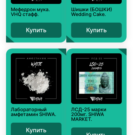
Мефедрон мука.
Шишки (БОШКИ)
VHQ стафф.
Wedding Cake.
Купить
Купить
Лабораторный
ЛСД-25 марки
амфетамин SHIWA.
200мг. SHIWA
MARKET.
Купить
Купить