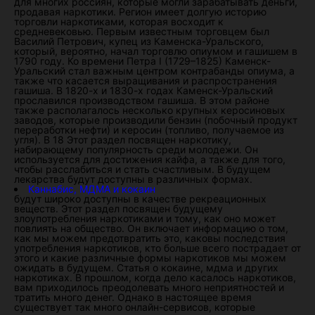
для многих россиян, которые могли зарабатывать деньги,
продавая наркотики. Регион имеет долгую историю
торговли наркотиками, которая восходит к
средневековью. Первым известным торговцем был
Василий Петрович, купец из Каменска-Уральского,
который, вероятно, начал торговлю опиумом и гашишем в
1790 году. Ко времени Петра I (1729–1825) Каменск-
Уральский стал важным центром контрабанды опиума, а
также что касается выращивания и распространения
гашиша. В 1820-х и 1830-х годах Каменск-Уральский
прославился производством гашиша. В этом районе
также располагалось несколько крупных керосиновых
заводов, которые производили бензин (побочный продукт
переработки нефти) и керосин (топливо, получаемое из
угля). В 18 Этот раздел посвящен наркотику,
набирающему популярность среди молодежи. Он
используется для достижения кайфа, а также для того,
чтобы расслабиться и стать счастливым. В будущем
лекарства будут доступны в различных формах.
Каннабис, МДМА и кокаин
будут широко доступны в качестве рекреационных
веществ. Этот раздел посвящен будущему
злоупотребления наркотиками и тому, как оно может
повлиять на общество. Он включает информацию о том,
как мы можем предотвратить это, каковы последствия
употребления наркотиков, кто больше всего пострадает от
этого и какие различные формы наркотиков мы можем
ожидать в будущем. Статья о кокаине, мдма и других
наркотиках. В прошлом, когда дело касалось наркотиков,
вам приходилось преодолевать много неприятностей и
тратить много денег. Однако в настоящее время
существует так много онлайн-сервисов, которые