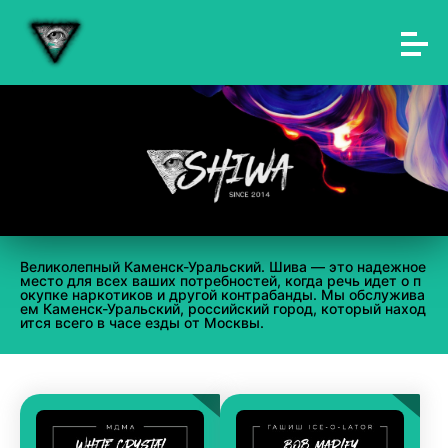
Великолепный Каменск-Уральский. Шива — это надежное
место для всех ваших потребностей, когда речь идет о п
окупке наркотиков и другой контрабанды. Мы обслужива
ем Каменск-Уральский, российский город, который наход
ится всего в часе езды от Москвы.