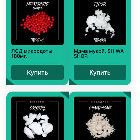
ЛСД микродоты
Мдма мукой. SHIWA
180мг.
SHOP.
Купить
Купить