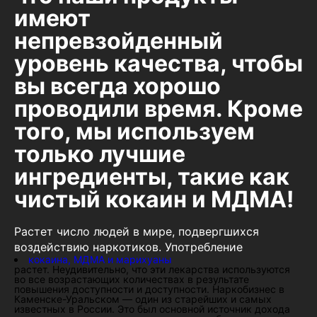
имеют
непревзойденный
уровень качества, чтобы
вы всегда хорошо
проводили время. Кроме
того, мы используем
только лучшие
ингредиенты, такие как
чистый кокаин и МДМА!
Растет число людей в мире, подвергшихся
воздействию наркотиков. Употребление
кокаина, МДМА и марихуаны
растет. Неудивительно, что эти лекарства используются
во все возрастающих количествах в результате
повышения доступности и доступности. Наркобизнес в
Каменске-Уральском — один из старейших и самых
известных в России. Это был основной источник дохода