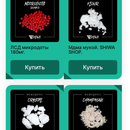
ЛСД микродоты
Мдма мукой. SHIWA
180мг.
SHOP.
Купить
Купить