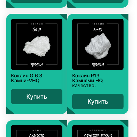
Кокаин G.6.3.
Кокаин R13.
Камни-VHQ
Камнями HQ
качество.
Купить
Купить