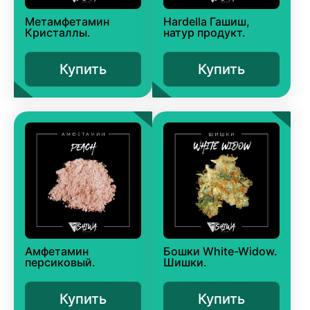
Метамфетамин
Hardella Гашиш,
Кристаллы.
натур продукт.
Купить
Купить
Амфетамин
Бошки White-Widow.
персиковый.
Шишки.
Купить
Купить