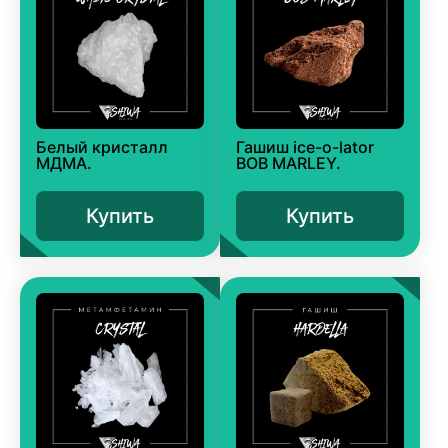
Белый кристалл
Гашиш ice-o-lator
МДМА.
BOB MARLEY.
Купить
Купить