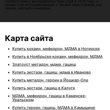
соответствии с законодательством США в 1970 году, и
гашиш стал ассоциироваться с такими наркотиками, как
героин, метадон и морфин.
Карта сайта
Купить кокаин, мефедрон, МДМА в Ногинске
Купить в Ноябрьске кокаин, мефедрон, МДМА
Златоуст метадон, мдма, гашиш
Купить экстази, гашиш, мдма в Иваново
Купить метадон, героин в Йошкар-Оле
Купить экстази, гашиш в Калуге
МДМА, мефедрон, гашиш в Каменске-
Уральском
Купить героин, гашиш, МДМА в Камышине