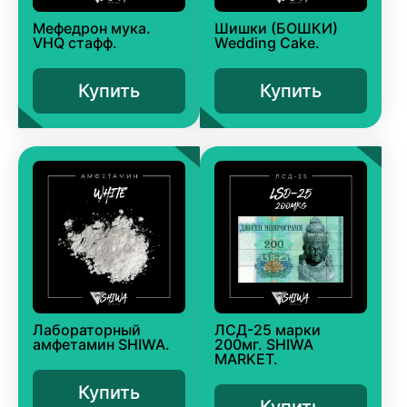
Мефедрон мука.
Шишки (БОШКИ)
VHQ стафф.
Wedding Cake.
Купить
Купить
Лабораторный
ЛСД-25 марки
амфетамин SHIWA.
200мг. SHIWA
MARKET.
Купить
Купить