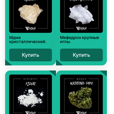
Мдма
Мефедрон крупные
кристаллический.
иглы.
Купить
Купить