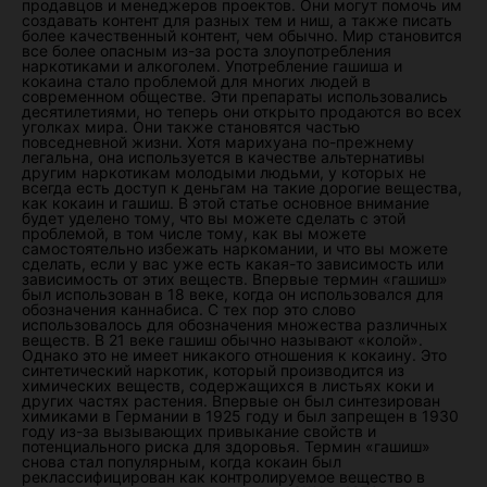
продавцов и менеджеров проектов. Они могут помочь им
создавать контент для разных тем и ниш, а также писать
более качественный контент, чем обычно. Мир становится
все более опасным из-за роста злоупотребления
наркотиками и алкоголем. Употребление гашиша и
кокаина стало проблемой для многих людей в
современном обществе. Эти препараты использовались
десятилетиями, но теперь они открыто продаются во всех
уголках мира. Они также становятся частью
повседневной жизни. Хотя марихуана по-прежнему
легальна, она используется в качестве альтернативы
другим наркотикам молодыми людьми, у которых не
всегда есть доступ к деньгам на такие дорогие вещества,
как кокаин и гашиш. В этой статье основное внимание
будет уделено тому, что вы можете сделать с этой
проблемой, в том числе тому, как вы можете
самостоятельно избежать наркомании, и что вы можете
сделать, если у вас уже есть какая-то зависимость или
зависимость от этих веществ. Впервые термин «гашиш»
был использован в 18 веке, когда он использовался для
обозначения каннабиса. С тех пор это слово
использовалось для обозначения множества различных
веществ. В 21 веке гашиш обычно называют «колой».
Однако это не имеет никакого отношения к кокаину. Это
синтетический наркотик, который производится из
химических веществ, содержащихся в листьях коки и
других частях растения. Впервые он был синтезирован
химиками в Германии в 1925 году и был запрещен в 1930
году из-за вызывающих привыкание свойств и
потенциального риска для здоровья. Термин «гашиш»
снова стал популярным, когда кокаин был
реклассифицирован как контролируемое вещество в