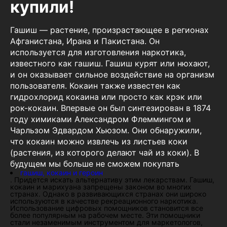
купили!
Гашиш — растение, произрастающее в регионах
Афганистана, Ирана и Пакистана. Он
используется для изготовления наркотика,
известного как гашиш. Гашиш курят или нюхают,
и он оказывает сильное воздействие на организм
пользователя. Кокаин также известен как
гидрохлорид кокаина или просто как крэк или
рок-кокаин. Впервые он был синтезирован в 1874
году химиками Александром Флеммингом и
Чарльзом Эдвардом Хьюзом. Они обнаружили,
что кокаин можно извлечь из листьев коки
(растения, из которого делают чай из коки). В
будущем мы больше не сможем покупать
гашиш, кокаин и героин
. Придется искать альтернативу этим лекарствам. Гашиш,
кокаин и марихуана запрещены законом во многих
странах. Однако в развивающихся странах они широко
используются в качестве рекреационного наркотика.
Использование цифровых помощников становится все
более популярным на рабочем месте. Эти помощники
стали незаменимым инструментом для маркетологов,