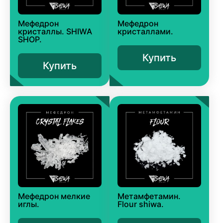
Мефедрон
Мефедрон
кристаллы. SHIWA
кристаллами.
SHOP.
Купить
Купить
Мефедрон мелкие
Метамфетамин.
иглы.
Flour shiwa.