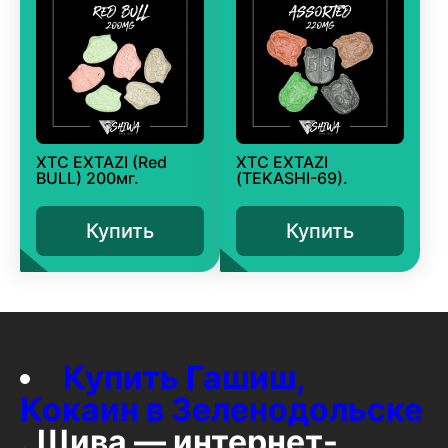
XTC EXTAZI (Red
XTC EXTAZI
BULL) 200мг.
(TEKASHI-69).
Купить
Купить
Купить Гашиш,
Кокаин в Зеленодольске
. Шива — интернет-