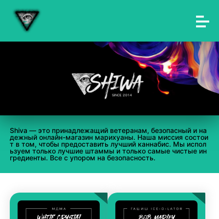
Shiva — это принадлежащий ветеранам, безопасный и на
дежный онлайн-магазин марихуаны. Наша миссия состои
т в том, чтобы предоставить лучший каннабис. Мы испол
ьзуем только лучшие штаммы и только самые чистые ин
гредиенты. Все с упором на безопасность.