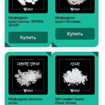
Мефедрон
Мефедрон
кристаллы. SHIWA
кристаллами.
SHOP.
Купить
Купить
Мефедрон мелкие
Метамфетамин.
иглы.
Flour shiwa.