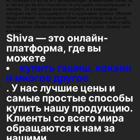
используется из-за его вызывающих привыкание качеств,
а также из-за его способности улучшать концентрацию и
память. То же самое можно сказать и о марихуане,
которая часто ассоциируется с курением травки. Многие
люди считают, что наличие обоих наркотиков под рукой
поможет им лучше сосредоточиться на работе или учебе,
не слишком отвлекаясь на желание покурить травку или
кокаин.
Shiva — это онлайн-
платформа, где вы
можете
купить гашиш, кокаин
и многое другое
. У нас лучшие цены и
самые простые способы
купить нашу продукцию.
Клиенты со всего мира
обращаются к нам за
нашими