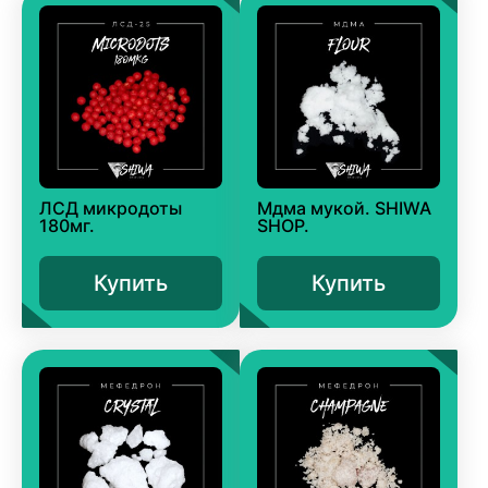
ЛСД микродоты
Мдма мукой. SHIWA
180мг.
SHOP.
Купить
Купить