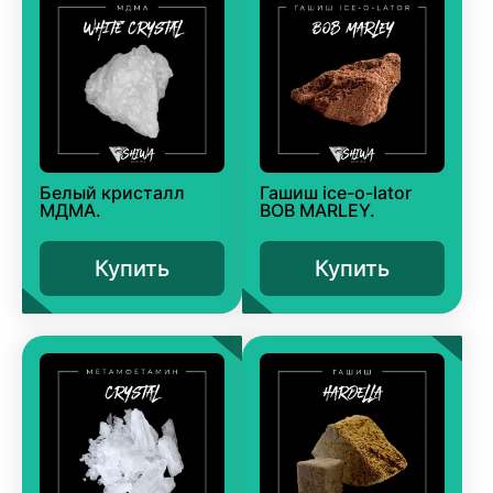
Белый кристалл
Гашиш ice-o-lator
МДМА.
BOB MARLEY.
Купить
Купить