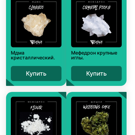
Мдма
Мефедрон крупные
кристаллический.
иглы.
Купить
Купить