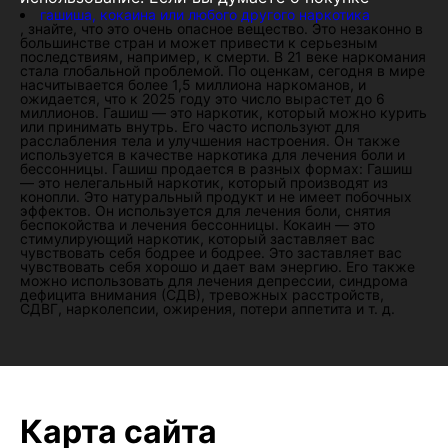
гашиша, кокаина или любого другого наркотика
, знайте, что это очень опасное вещество. Это незаконно в
большинстве стран и может привести к серьезным
последствиям, например, к смерти. В 21 веке наркомания
стала глобальной проблемой. По оценкам, сегодня в мире
насчитывается более 1,5 миллиона наркоманов, и
ожидается, что к 2025 году это число вырастет до 6
миллионов. Гашиш — это наркотик, который можно курить
или принимать внутрь. Его часто используют для
расслабления тела и улучшения настроения. Он также
используется в качестве наркотика для лечения боли и
бессонницы. Гашиш продается в разных формах: Гашиш
— это нелегальный наркотик, который производят из
конопли. Это натуральный продукт и не имеет побочных
эффектов. Он используется для лечения боли, снятия
беспокойства и лечения бессонницы. Кокаин — это
стимулирующий наркотик, который заставляет вас
чувствовать себя бодрее и бодрее. Это заставляет вас
чувствовать себя хорошо и дает вам энергию. Его также
можно использовать для лечения депрессии, синдрома
дефицита внимания (СДВ), тревожных расстройств,
СДВГ, нарколепсии, ожирения, потери аппетита и т. д.
Карта сайта