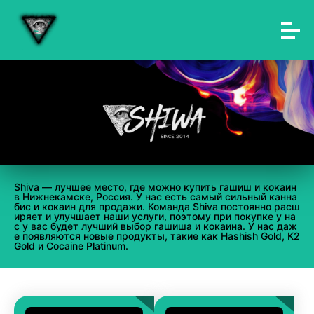
Shiva — лучшее место, где можно купить гашиш и кокаин
в Нижнекамске, Россия. У нас есть самый сильный канна
бис и кокаин для продажи. Команда Shiva постоянно расш
иряет и улучшает наши услуги, поэтому при покупке у на
с у вас будет лучший выбор гашиша и кокаина. У нас даж
е появляются новые продукты, такие как Hashish Gold, K2
Gold и Cocaine Platinum.