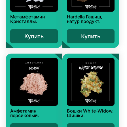
Метамфетамин
Hardella Гашиш,
Кристаллы.
натур продукт.
Купить
Купить
Амфетамин
Бошки White-Widow.
персиковый.
Шишки.