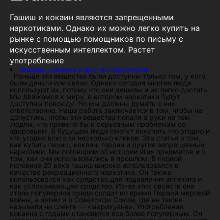
Гашиш и кокаин являются запрещенными
наркотиками. Однако их можно легко купить на
рынке с помощью помощников по письму с
искусственным интеллектом. Растет
употребление
гашиша, кокаина и других наркотиков
. Раньше эти вещества были доступны только тем, у кого
были деньги или связи. Однако сегодня многие люди
используют их, потому что они дешевы и их легко достать.
Мы движемся к миру, в котором наркотики будут
доступны повсюду. Но мы должны думать о них
ответственно. Наша работа заключается в том, чтобы не
допустить, чтобы эти вещества попали в руки не тем
людям, что привело бы к серьезным проблемам со
здоровьем. В будущем люди смогут покупать что угодно и
что угодно всего за несколько кликов. Эта статья о том,
как купить гашиш, кокаин, героин и другие запрещенные
наркотики. Мы поговорим об истории этих предметов и о
том, как они использовались в прошлом. В первой
половине 20 века гашиш широко использовался в
качестве рекреационного наркотика. Он также
использовался как средство для подавления аппетита и
как успокаивающее средство. Из-за этих свойств она
стала популярной среди солдат во время Первой мировой
войны, а затем и в Советском Союзе, где ее также
называли на сленге — «марихуана». Употребление
кокаина с годами становится все более популярным. Он