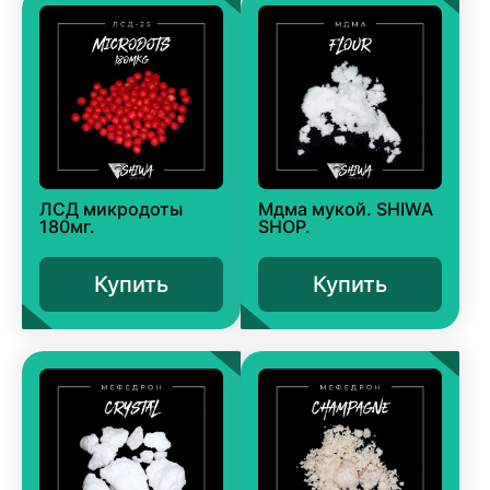
ЛСД микродоты
Мдма мукой. SHIWA
180мг.
SHOP.
Купить
Купить