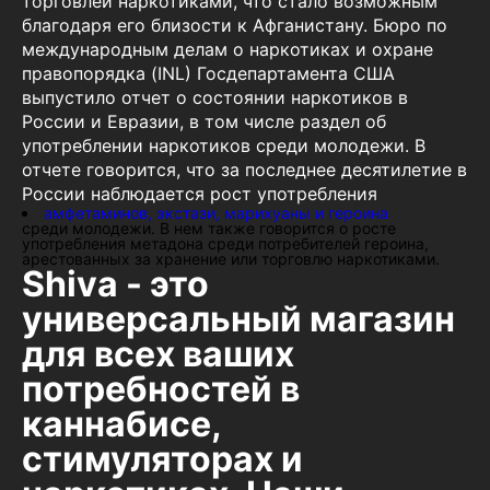
торговлей наркотиками, что стало возможным
благодаря его близости к Афганистану. Бюро по
международным делам о наркотиках и охране
правопорядка (INL) Госдепартамента США
выпустило отчет о состоянии наркотиков в
России и Евразии, в том числе раздел об
употреблении наркотиков среди молодежи. В
отчете говорится, что за последнее десятилетие в
России наблюдается рост употребления
амфетаминов, экстази, марихуаны и героина
среди молодежи. В нем также говорится о росте
употребления метадона среди потребителей героина,
арестованных за хранение или торговлю наркотиками.
Shiva - это
универсальный магазин
для всех ваших
потребностей в
каннабисе,
стимуляторах и