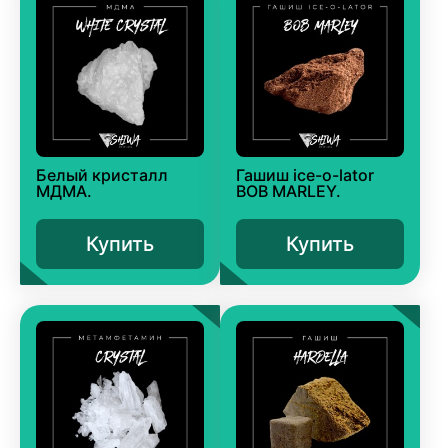
Белый кристалл
Гашиш ice-o-lator
МДМА.
BOB MARLEY.
Купить
Купить