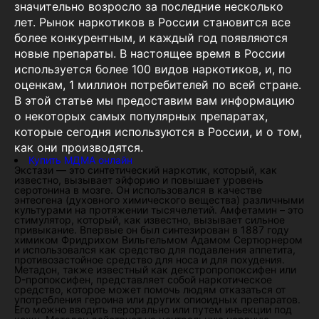
значительно возросло за последние несколько
лет. Рынок наркотиков в России становится все
более конкурентным, и каждый год появляются
новые препараты. В настоящее время в России
используется более 100 видов наркотиков, и, по
оценкам, 1 миллион потребителей по всей стране.
В этой статье мы предоставим вам информацию
о некоторых самых популярных препаратах,
которые сегодня используются в России, и о том,
как они производятся.
Купить МДМА онлайн
Экстази — это синтетический наркотик, который, как
известно, вызывает эйфорию и повышает уровень
серотонина в мозге. Он использовался в качестве
энтеогена (духовного химического вещества) различными
культурами на протяжении тысячелетий. Амфетамин – это
стимулятор, который, как известно, вызывает сильное
привыкание. Впервые он был синтезирован в 1887 году
химиком Фридрихом Вильгельмом Адамом Сертюрнером
и использовался как средство для подавления аппетита,
противозастойное средство для носа и для похудения.
Метадон, также известный как декстропропоксифен или
D-пропоксифен, представляет собой наркотическое
средство, которое может помочь людям отказаться от
употребления героина или других опиоидных препаратов.
Его можно вводить перорально или путем инъекции под