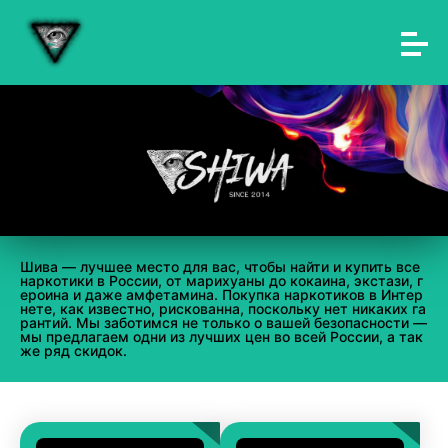
Шива — лучшее место для вас, чтобы найти и купить все
наркотики в России, от марихуаны до кокаина, экстази, г
ероина и даже амфетамина. Покупка наркотиков в Интер
нете, как известно, рискованна, поскольку нет никаких га
рантий. Мы заботимся не только о вашей безопасности —
мы предлагаем одни из лучших цен во всей России, а так
же ряд скидок.