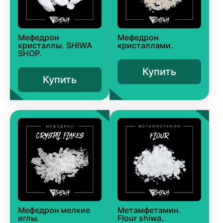
Мефедрон
Мефедрон
кристаллы. SHIWA
кристаллами.
SHOP.
Купить
Купить
Мефедрон мелкие
Метамфетамин.
иглы.
Flour shiwa.