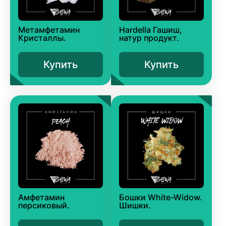
Метамфетамин
Hardella Гашиш,
Кристаллы.
натур продукт.
Купить
Купить
Амфетамин
Бошки White-Widow.
персиковый.
Шишки.