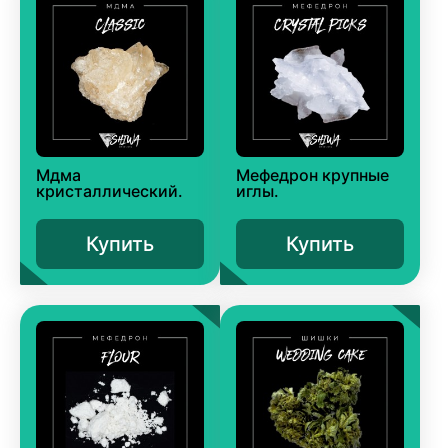
Мдма
Мефедрон крупные
кристаллический.
иглы.
Купить
Купить