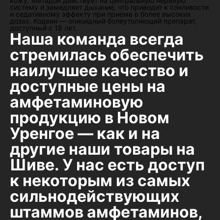
кожу. Метадон действует на центральную нервную
систему и замедляет дыхание, что приводит к сонливости
и седативному эффекту при приеме в более высоких
дозах. Кодеин — опиоидный болеутоляющий препарат,
доступный с 18 лет.
Наша команда всегда
стремилась обеспечить
наилучшее качество и
доступные цены на
амфетаминовую
продукцию в Новом
Уренгое — как и на
другие наши товары на
Шиве. У нас есть доступ
к некоторым из самых
сильнодействующих
штаммов амфетаминов,