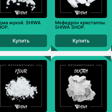
дма мукой. SHIWA
Мефедрон кристаллы.
HOP.
SHIWA SHOP.
Купить
Купить