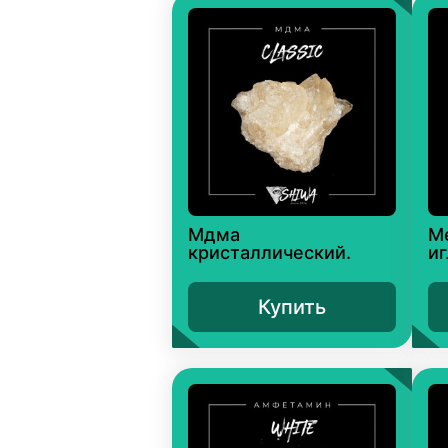
Мдма
М
кристаллический.
иг
Купить