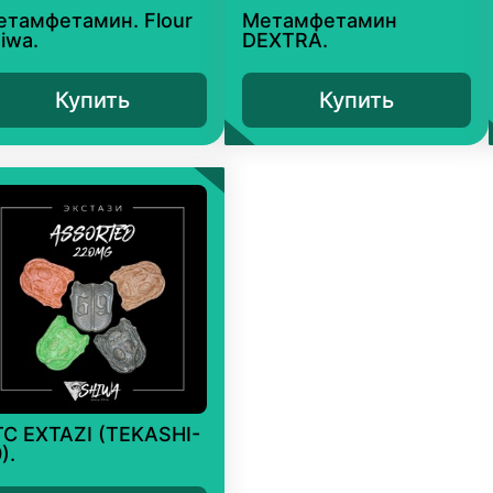
етамфетамин. Flour
Метамфетамин
iwa.
DEXTRA.
Купить
Купить
TC EXTAZI (TEKASHI-
).