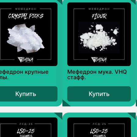
ефедрон крупные
Мефедрон мука. VHQ
лы.
стафф.
Купить
Купить