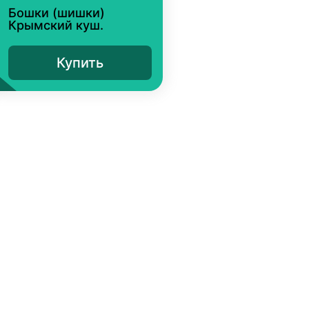
Бошки (шишки)
Крымский куш.
Купить