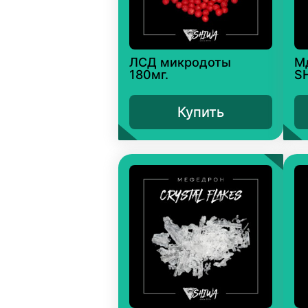
ЛСД микродоты
М
180мг.
S
Купить