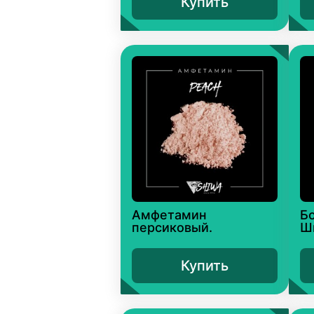
Купить
Амфетамин
Б
персиковый.
Ш
Купить