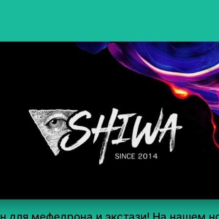
 для мефедрона и экстази! На нашем но