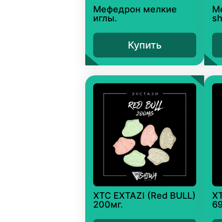
Мефедрон мелкие
М
иглы.
sh
Купить
XTC EXTAZI (Red BULL)
X
200мг.
69