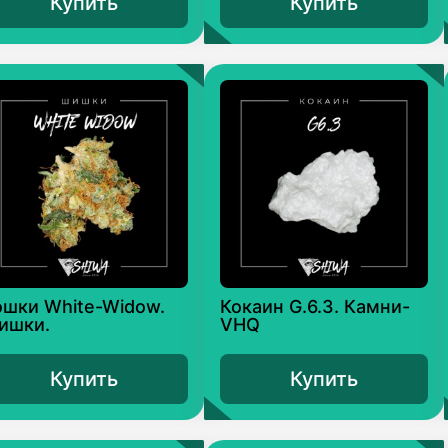
Купить
Купить
ошки White-Widow.
Кокаин G.6.3. Камни-
ишки.
VHQ
Купить
Купить