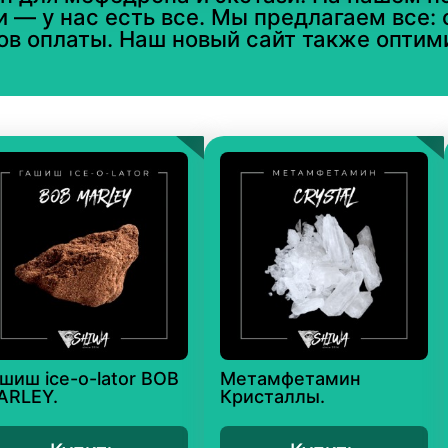
 — у нас есть все. Мы предлагаем все: 
ов оплаты. Наш новый сайт также оптим
шиш ice-o-lator BOB
Метамфетамин
ARLEY.
Кристаллы.