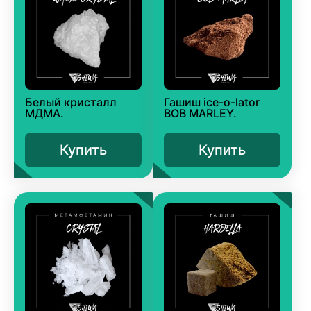
Белый кристалл
Гашиш ice-o-lator
МДМА.
BOB MARLEY.
Купить
Купить