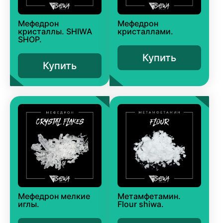
Мефедрон
Мефедрон
кристаллы. SHIWA
кристаллами.
SHOP.
Купить
Купить
Мефедрон мелкие
Метамфетамин.
иглы.
Flour shiwa.