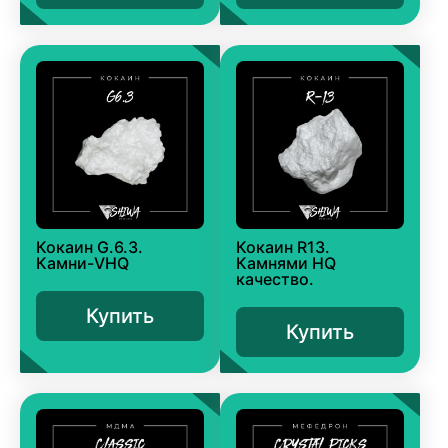
Кокаин G.6.3.
Кокаин R13.
Камни-VHQ
Камнями HQ
качество.
Купить
Купить