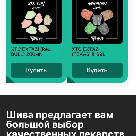
XTC EXTAZI (Red
XTC EXTAZI
BULL) 200мг.
(TEKASHI-69).
Купить
Купить
Шива предлагает вам
большой выбор
качественных лекарств