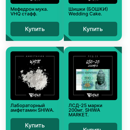
Мефедрон мука.
Шишки (БОШКИ)
VHQ стафф.
Wedding Cake.
Купить
Купить
Лабораторный
ЛСД-25 марки
амфетамин SHIWA.
200мг. SHIWA
MARKET.
Купить
Купить