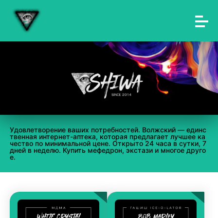
Удовлетворение ваших потребностей. Волжский — единс
твенная интернет-аптека, которая предлагает лучшее ка
чество по минимальной цене. Открыто 24 часа в сутки, 7
дней в неделю. Купить мефедрон, экстази и многое друго
е.