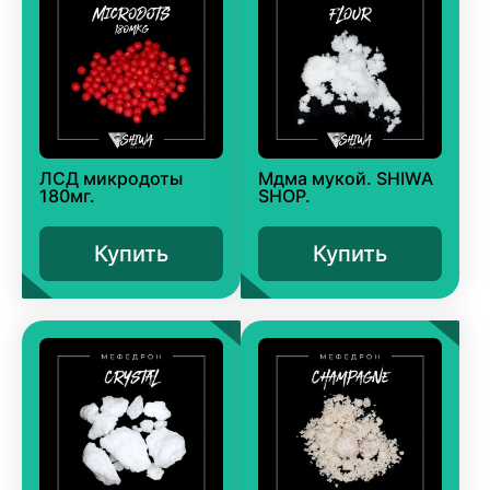
ЛСД микродоты
Мдма мукой. SHIWA
180мг.
SHOP.
Купить
Купить