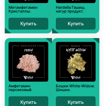
Метамфетамин
Hardella Гашиш,
Кристаллы.
натур продукт.
Купить
Купить
Амфетамин
Бошки White-Widow.
персиковый.
Шишки.
Купить
Купить