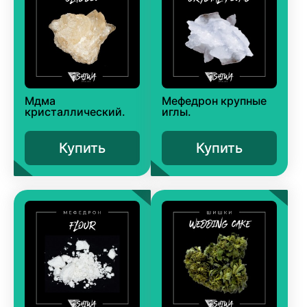
Мдма
Мефедрон крупные
кристаллический.
иглы.
Купить
Купить